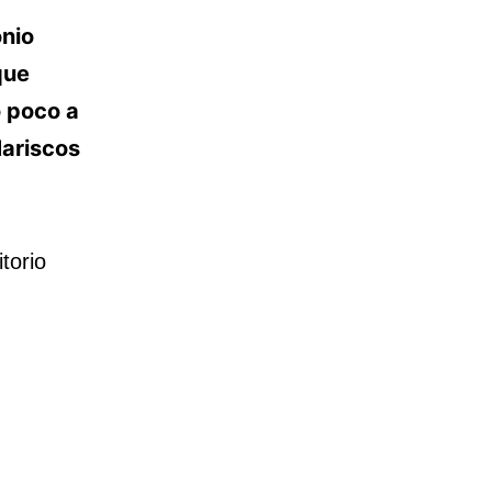
nio
que
o poco a
Mariscos
itorio