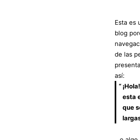
Esta es 
blog por
navegaci
de las p
presenta
así:
¡Hola
esta 
que se
larga
…o algo 