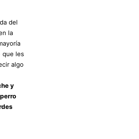
da del
en la
mayoría
 que les
ecir algo
che y
 perro
ardes