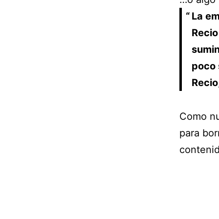
La em
Recio
sumin
poco 
Recio,
Como nu
para bor
contenid