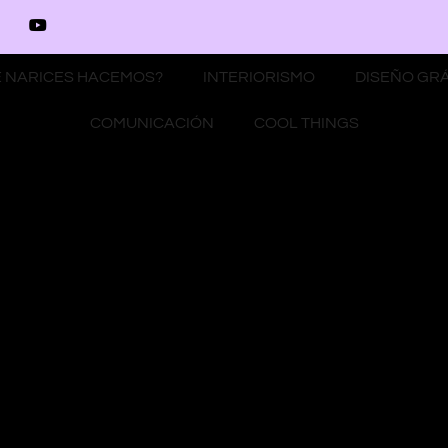
 NARICES HACEMOS?
INTERIORISMO
DISEÑO GR
COMUNICACIÓN
COOL THINGS